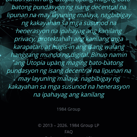
batong pundasyon ng isang decentral na
lipunan na may layuning malaya, nagbibigay
ng kakayahan sa mga susunod na
henerasyon na ipahayag ang kanilang
privacy, protektahan ang kanilang mga
karapatan, at hugis-in ang isang walang
hanggang mundo ng digital. Binuo namin
ang Utopia upang maging bato-batong
pundasyon ng isang decentral na lipunan na
may layuning malaya, nagbibigay ng
kakayahan sa mga susunod na henerasyon
na ipahayag ang kanilang
1984 Group
© 2013 – 2026. 1984 Group LP
FAQ