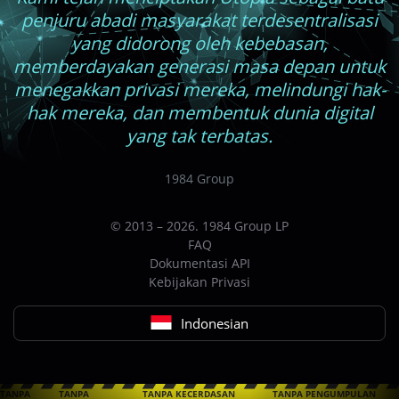
penjuru abadi masyarakat terdesentralisasi
yang didorong oleh kebebasan,
memberdayakan generasi masa depan untuk
menegakkan privasi mereka, melindungi hak-
hak mereka, dan membentuk dunia digital
yang tak terbatas.
1984 Group
© 2013 – 2026. 1984 Group LP
FAQ
Dokumentasi API
Kebijakan Privasi
Indonesian
TANPA
TANPA
TANPA KECERDASAN
TANPA PENGUMPULAN