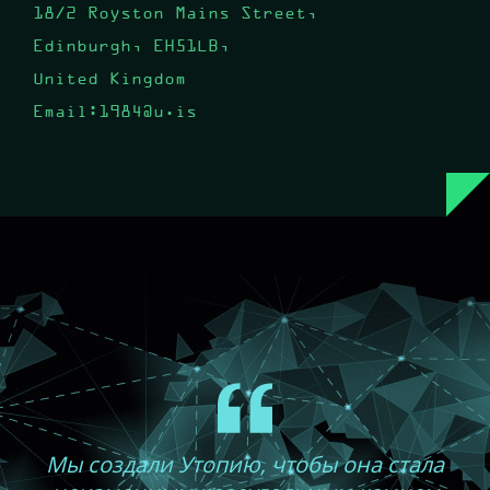
18/2 Royston Mains Street,
Edinburgh, EH51LB,
United Kingdom
Email:1984@u.is
Мы создали Утопию, чтобы она стала